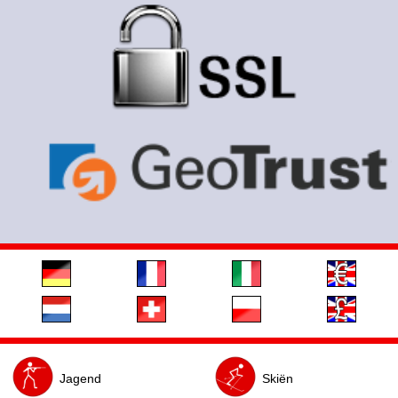
Jagend
Skiën